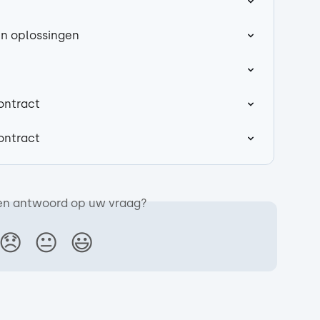
en oplossingen
ontract
ontract
en antwoord op uw vraag?
😞
😐
😃