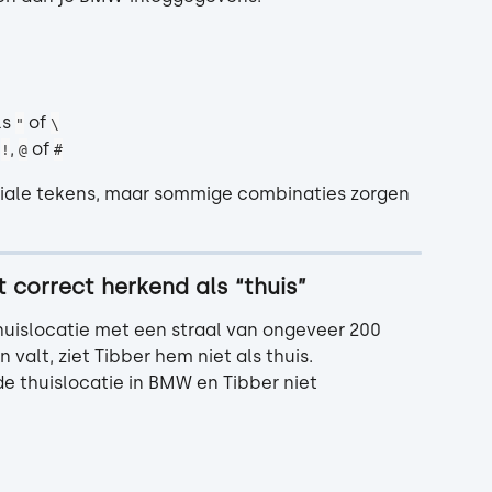
s 
 of 
"
\
 
, 
 of 
!
@
#
iale tekens, maar sommige combinaties zorgen 
 correct herkend als “thuis”
uislocatie met een straal van ongeveer 200 
 valt, ziet Tibber hem niet als thuis.
de thuislocatie in BMW en Tibber niet 