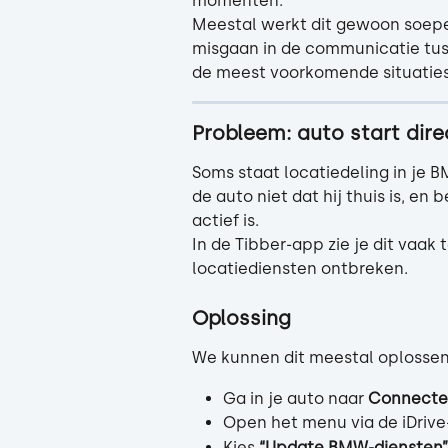
momenten.
Meestal werkt dit gewoon soepel
misgaan in de communicatie tuss
de meest voorkomende situaties
Probleem: auto start dire
Soms staat locatiedeling in je B
de auto niet dat hij thuis is, en
actief is.
In de Tibber-app zie je dit vaak
locatiediensten ontbreken.
Oplossing
We kunnen dit meestal oplossen
Ga in je auto naar 
Connecte
Open het menu via de iDrive
Kies 
“Update BMW-diensten”