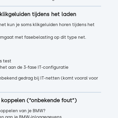
likgeluiden tijdens het laden
net kun je soms klikgeluiden horen tijdens het 
omgaat met fasebelasting op dit type net.
s test
t het aan de 3-fase IT-configuratie
nbekend gedrag bij IT-netten (komt vooral voor 
j koppelen (“onbekende fout”)
t koppelen van je BMW?
len aan je BMW-inloggegevens.