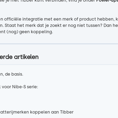
e je met Tibber kunt verbinden, vind je onder 
Power-up
n officiële integratie met een merk of product hebben, k
an. Staat het merk dat je zoekt er nog niet tussen? Dan 
nt (nog) geen koppeling.
erde artikelen
n, de basis.
 voor Nibe-S serie:
atterijmerken koppelen aan Tibber