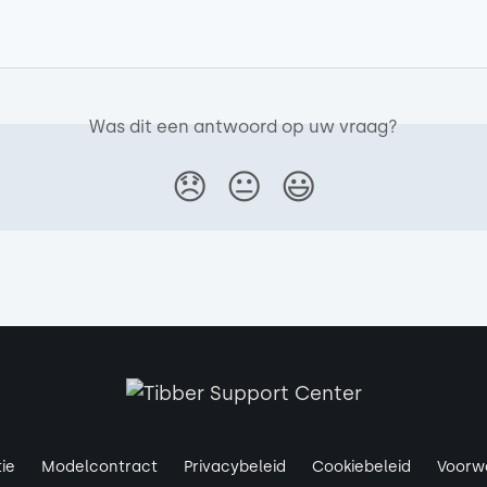
Was dit een antwoord op uw vraag?
😞
😐
😃
ie
Modelcontract
Privacybeleid
Cookiebeleid
Voorwa