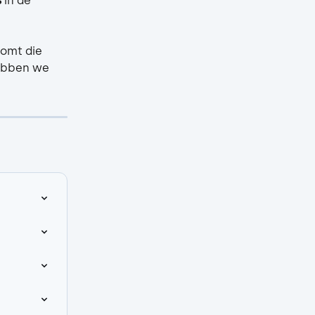
s
 in de 
omt die 
hebben we 