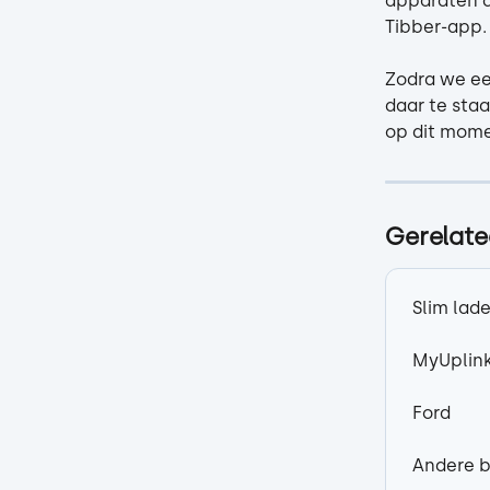
apparaten di
Tibber-app.
Zodra we ee
daar te sta
op dit mome
Gerelate
Slim lade
MyUplink
Ford
Andere b