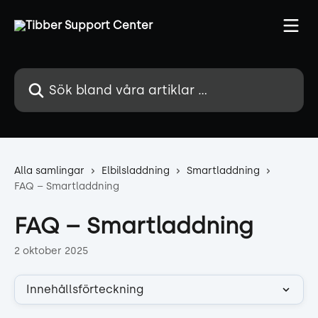
Hoppa till huvudinnehåll
Sök bland våra artiklar …
Alla samlingar
Elbilsladdning
Smartladdning
FAQ – Smartladdning
FAQ – Smartladdning
2 oktober 2025
Innehållsförteckning