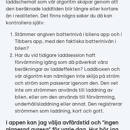
laddschemat som vår algoritm skapar genom att 
den beräknade laddtiden blir längre eller kortare 
än i realiteten. Det finns några saker du då kan 
kontrollera själv:
Stämmer angiven batterinivå i bilens app och i 
Tibbers app, med den faktiska batterinivån i 
bilen?
Har du vid tidigare laddsession haft 
förvärmning igång som då påverkat våra 
beräkningar av laddeffekten? Laddboxen och 
vår algoritm kan nämligen inte skilja på ström 
och ström som passerar igenom den. Den vet 
inte om strömmen används till laddning av 
bilen, eller om den används till förvärmning, 
underhållsladdning eller annat. Den registrerar 
strömmen som laddning, kort och gott.
I appen kan jag välja avfärdstid och "ingen 
planerad avresa" för varje dag. Hur bör jag 