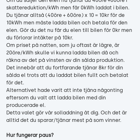
Om du säljer den elen nu tjänar du 40öre +60öre i 
skattereduktion/kWh men får 0kWh laddat i bilen. 
Du tjänar alltså (40öre + 60öre) x 10 = 10kr för de 
10kWh men måste ladda bilen och betala för den 
elen. Gör du det nu får du elen till bilen för 0kr men 
du förlorar intäkter på 10kr.
Om priset på natten, som ju oftast är lägre, är 
20öre/kWh skulle vi kunna ladda bilen då och 
räkna av det på vinsten av din sålda produktion. 
Det innebär att du fortfarande tjänar 8kr för din 
sålda el trots att du laddat bilen fullt och betalat 
för det.
Alternativet hade varit att inte tjäna någonting 
eftersom du valt att ladda bilen med din 
producerade el.
Detta valet gör vår solladdning åt dig. Och det är 
alltid det du sparar/tjänar mest på som vinner. 
Hur fungerar paus?