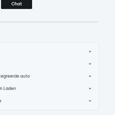
Chat
ntegreerde auto
im Laden
e