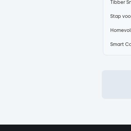
Tibber S
Stap voo
Homevolt
Smart Con