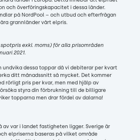
ion och överföringskapacitet i dessa länder. 
andlar på NordPool – och utbud och efterfrågan 
åra grannländer vårt elpris.
 spotpris exkl. moms) för alla prisområden 
nuari 2021.
n undvika dessa toppar då vi debiterar per kvart 
erka ditt månadssnitt så mycket. Det kommer 
d rörligt pris per kvar, men med hjälp av 
rsöka styra din förbrukning till de billigare 
iker topparna men drar fördel av dalarna!
 av var i landet fastigheten ligger. Sverige är 
 och elpriserna baseras på vilket område 