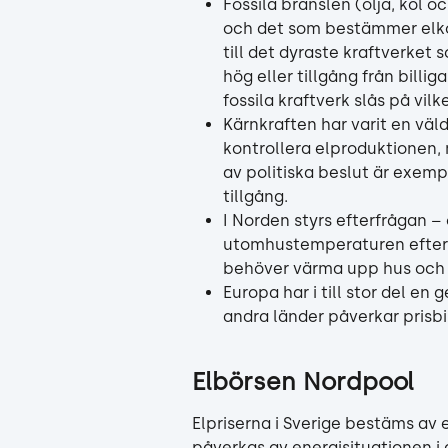
Fossila bränslen (olja, kol 
och det som bestämmer elkos
till det dyraste kraftverket s
hög eller tillgång från billiga
fossila kraftverk slås på vilk
Kärnkraften har varit en väldi
kontrollera elproduktionen, 
av politiska beslut är exemp
tillgång.
I Norden styrs efterfrågan –
utomhustemperaturen efters
behöver värma upp hus och
Europa har i till stor del 
andra länder påverkar prisbil
Elbörsen Nordpool
Elpriserna i Sverige bestäms av 
påverkas av energisituationen i a