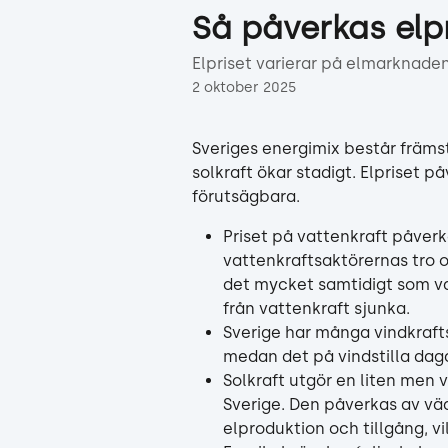
Hoppa till huvudinnehåll
Så påverkas elp
Elpriset varierar på elmarknaden
2 oktober 2025
Sveriges energimix består främs
solkraft ökar stadigt. Elpriset p
förutsägbara.
Priset på vattenkraft påverka
vattenkraftsaktörernas tro 
det mycket samtidigt som va
från vattenkraft sjunka.
Sverige har många vindkrafts
medan det på vindstilla dag
Solkraft utgör en liten men 
Sverige. Den påverkas av väd
elproduktion och tillgång, vi