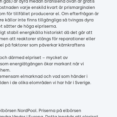
och gas) är dyra medan bränslena ovan är gratis 
tnaden varje enskild kvart är prismarginalen 
om för tillfället producerar el. Om efterfrågan är 
re källor inte finns tillgängliga så tvingas dyra 
et sätter de höga elpriserna. 
gt stabil energikälla historiskt då det går att 
men att reaktorer stängs för reparationer eller 
el på faktorer som påverkar kärnkraftens 
 och därmed elpriset – mycket av 
om energiåtgången ökar markant när vi 
 hem.
en gemensam elmarknad och vad som händer i 
den i de olika elområden vi har här i Sverige.
elbörsen NordPool. Priserna på elbörsen 
ndra länder i Europa. Detta innebär att elpriset 