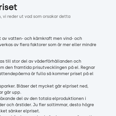
riset
, vi reder ut vad som orsakar detta
t av vatten- och kärnkraft men vind- och 
åverkas av flera faktorer som är mer eller mindre 
s till stor del av väderförhållanden och 
om den framtida prisutvecklingen på el. Regnar 
ttendepåerna är fulla så kommer priset på el 
parker. Blåser det mycket går elpriset ned, 
ar går upp.
växande del av den totala elproduktionen i 
er och årstider. Ju fler soltimmar, desto högre 
lket sänker elpriset.